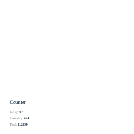
Counter
Today:
97
Yesterday:
474
Total:
112559