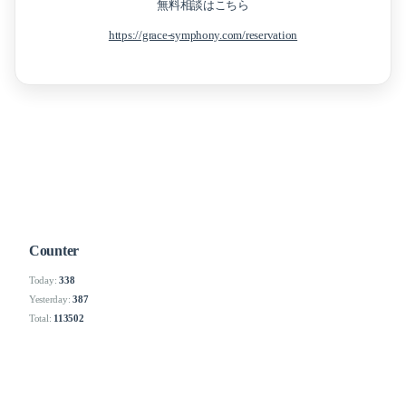
無料相談はこちら
https://grace-symphony.com/reservation
Counter
Today:
338
Yesterday:
387
Total:
113502