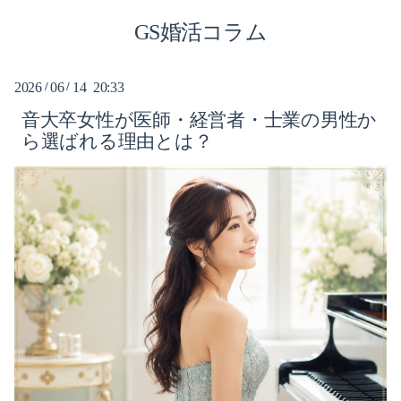
GS婚活コラム
2026-06（9）
2026-05（2）
2026
06
14 20:33
/
/
音大卒女性が医師・経営者・士業の男性か
2026-04（3）
ら選ばれる理由とは？
2024-06（6）
2024-01（1）
2023-01（4）
2022-12（1）