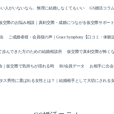
ペーン｜いい人がいないなら、無理に結婚しなくてもいい
GS婚活コラ
仮交際のお悩み相談｜真剣交際・成婚につながる仮交際サポー
由
ご成婚者様・会員様の声｜Grace Symphony【口コミ・体験
て歩んできた方のための結婚相談所
仮交際で真剣交際が怖く
由｜仮交際で気持ちが揺れる時
IBJ会員データ
お相手に出会
タス男性に選ばれる女性とは？｜結婚相手として大切にされる