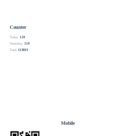
Counter
Today:
120
Yesterday:
519
Total:
113803
Mobile